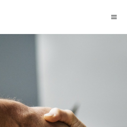
Découvrir le Mouvement
Les Témoignages
L’équipe
Créer un Collectif
La Franchise
Outils
Contact