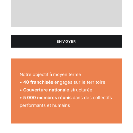
Notre objectif à moyen terme
•
40 franchisés
engagés sur le territoire
•
Couverture nationale
structurée
•
5 000 membres réunis
dans des collectifs
performants et humains