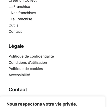
Créer un Collectif
La Franchise
Nos franchises
La Franchise
Outils
Contact
Légale
Politique de confidentialité
Conditions d’utilisation
Politique de cookies
Accessibilité
Contact
10 allée des Champs Élysées
Nous respectons votre vie privée.
91080 Evry Courcouronnes